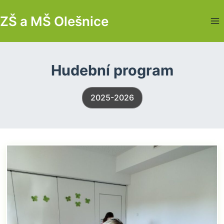
Skip
ZŠ a MŠ Olešnice
to
content
Hudební program
2025-2026