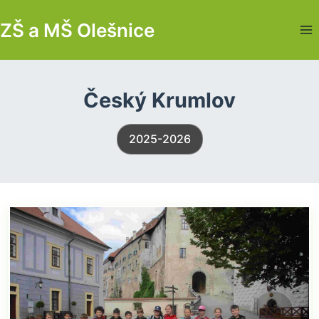
Skip
ZŠ a MŠ Olešnice
to
content
Český Krumlov
2025-2026