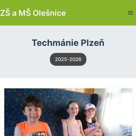
Skip
ZŠ a MŠ Olešnice
to
content
Techmánie Plzeň
2025-2026