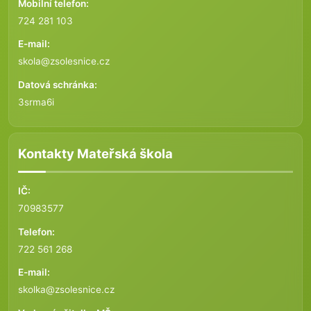
Mobilní telefon:
724 281 103
E-mail:
skola@zsolesnice.cz
Datová schránka:
3srma6i
Kontakty Mateřská škola
IČ:
70983577
Telefon:
722 561 268
E-mail:
skolka@zsolesnice.cz