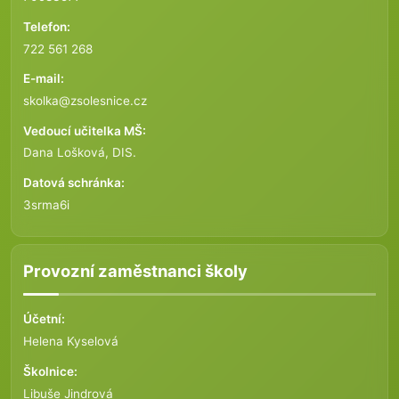
Telefon:
722 561 268
E-mail:
skolka@zsolesnice.cz
Vedoucí učitelka MŠ:
Dana Lošková, DIS.
Datová schránka:
3srma6i
Provozní zaměstnanci školy
Účetní:
Helena Kyselová
Školnice:
Libuše Jindrová