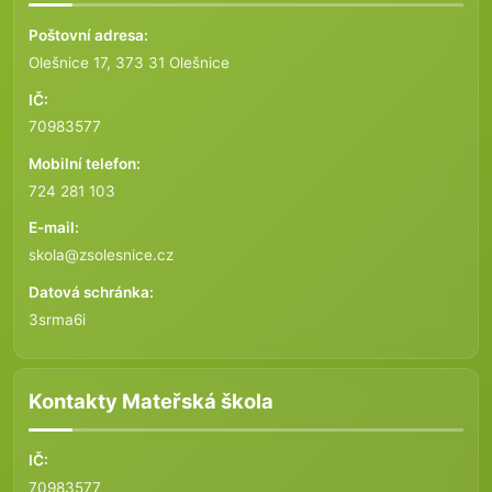
Poštovní adresa:
Olešnice 17, 373 31 Olešnice
IČ:
70983577
Mobilní telefon:
724 281 103
E-mail:
skola@zsolesnice.cz
Datová schránka:
3srma6i
Kontakty Mateřská škola
IČ:
70983577