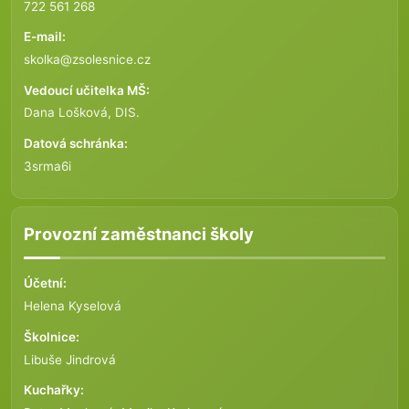
722 561 268
E-mail:
skolka@zsolesnice.cz
Vedoucí učitelka MŠ:
Dana Lošková, DIS.
Datová schránka:
3srma6i
Provozní zaměstnanci školy
Účetní:
Helena Kyselová
Školnice:
Libuše Jindrová
Kuchařky: