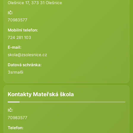
Olešnice 17, 373 31 Olešnice
IČ:
70983577
Mobilní telefon:
724 281 103
E-mail:
skola@zsolesnice.cz
Datová schránka:
3srma6i
Kontakty Mateřská škola
IČ:
70983577
Telefon: